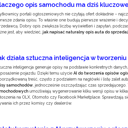
laczego opis samochodu ma dziś kluczow
ytkownicy portali ogłoszeniowych nie czytają ofert dokładnie – najcz
erwsze zdania opisu. To właśnie one budują pierwsze wrażenie i decydu
rzedawcą. Dobry opis zwiększa liczbę wyświetleń i zapytań, podczas 
żne jest, aby wiedzieć,
jak napisać naturalny opis auta do sprzeda
ak działa sztuczna inteligencja w tworzeni
tuczna inteligencja generuje opisy na podstawie konkretnych danych, 
posażenie pojazdu. Dzięki temu użycie
AI do tworzenia opisów og
uporządkowaną treść, często z podziałem na nagłówki i listę zalet aut
isy samochodów
, jednocześnie oszczędzając czas sprzedającego.
amochodowych
umożliwiają wygenerowanie kilku wersji opisu w kilk
łoszenia na OLX, Otomoto czy Facebook Marketplace. Sprawdzają się
ywania ich przez komisy czy dealerów.