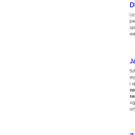
D
Uż
pi
sp
wa
J
Sz
wy
i 
op
s
og
uż