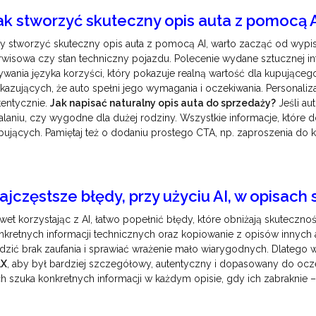
ak stworzyć skuteczny opis auta z pomocą 
y stworzyć skuteczny opis auta z pomocą AI, warto zacząć od wypisan
rwisowa czy stan techniczny pojazdu. Polecenie wydane sztucznej in
ywania języka korzyści, który pokazuje realną wartość dla kupującego
kazujących, że auto spełni jego wymagania i oczekiwania. Personaliza
tentycznie.
Jak napisać naturalny opis auta do sprzedaży?
Jeśli au
alaniu, czy wygodne dla dużej rodziny. Wszystkie informacje, które 
pujących. Pamiętaj też o dodaniu prostego CTA, np. zaproszenia do ko
ajczęstsze błędy, przy użyciu AI, w opisa
wet korzystając z AI, łatwo popełnić błędy, które obniżają skutecznoś
nkretnych informacji technicznych oraz kopiowanie z opisów innych au
dzić brak zaufania i sprawiać wrażenie mało wiarygodnych. Dlatego 
LX
, aby był bardziej szczegółowy, autentyczny i dopasowany do ocze
ch szuka konkretnych informacji w każdym opisie, gdy ich zabraknie 