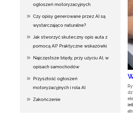
ogłoszeń motoryzacyjnych
Czy opisy generowane przez AI są
wystarczająco naturalne?
Jak stworzyć skuteczny opis auta z
pomocą AI? Praktyczne wskazówki
Najczęstsze błędy, przy użyciu AI, w
opisach samochodów
W
Przyszłość ogłoszeń
Ry
motoryzacyjnych i rola AI
dz
el
Zakończenie
in
at