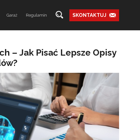
SKONTAKTUJ
Garaż
Regulamin
ch – Jak Pisać Lepsze Opisy
dów?