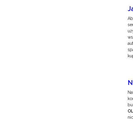
J
Ab
se
uż
ws
au
sp
ku
N
Na
ko
bu
O
ni