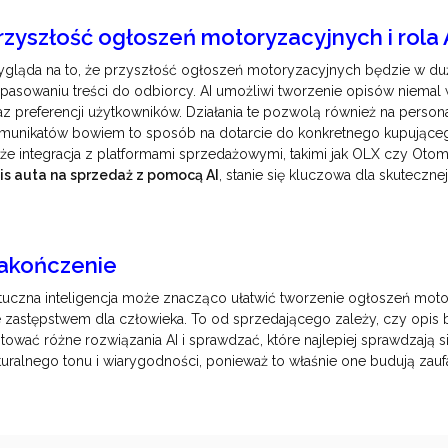
rzyszłość ogłoszeń motoryzacyjnych i rola 
gląda na to, że przyszłość ogłoszeń motoryzacyjnych będzie w dużej
pasowaniu treści do odbiorcy. AI umożliwi tworzenie opisów niemal
az preferencji użytkowników. Działania te pozwolą również na person
munikatów bowiem to sposób na dotarcie do konkretnego kupująceg
kże integracja z platformami sprzedażowymi, takimi jak OLX czy Oto
is auta na sprzedaż z pomocą AI
, stanie się kluczowa dla skuteczne
akończenie
tuczna inteligencja może znacząco ułatwić tworzenie ogłoszeń motor
e zastępstwem dla człowieka. To od sprzedającego zależy, czy opis b
stować różne rozwiązania AI i sprawdzać, które najlepiej sprawdzają 
turalnego tonu i wiarygodności, ponieważ to właśnie one budują zauf