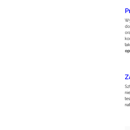
P
Wy
do
or
ko
ta
op
Z
Sz
ni
te
na