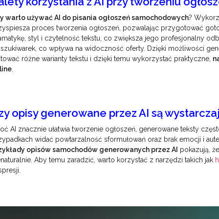
alety korzystania z AI przy tworzeniu ogł
y warto używać AI do pisania ogłoszeń samochodowych
? Wykorzy
zyspiesza proces tworzenia ogłoszeń, pozwalając przygotować gotow
amatykę, styl i czytelność tekstu, co zwiększa jego profesjonalny 
szukiwarek, co wpływa na widoczność oferty. Dzięki możliwości genero
stować różne warianty tekstu i dzięki temu wykorzystać praktyczne,
n
line
.
zy opisy generowane przez AI są wystarcza
oć AI znacznie ułatwia tworzenie ogłoszeń, generowane teksty częs
zypadkach widać powtarzalność sformułowań oraz brak emocji i aute
zykłady opisów samochodów generowanych przez AI
pokazują, ż
enaturalnie. Aby temu zaradzić, warto korzystać z narzędzi takich jak
h
spresji.