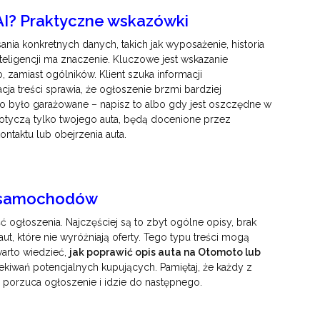
AI? Praktyczne wskazówki
ia konkretnych danych, takich jak wyposażenie, historia
teligencji ma znaczenie. Kluczowe jest wskazanie
, zamiast ogólników. Klient szuka informacji
cja treści sprawia, że ogłoszenie brzmi bardziej
to było garażowane – napisz to albo gdy jest oszczędne w
dotyczą tylko twojego auta, będą docenione przez
ntaktu lub obejrzenia auta.
ch samochodów
ć ogłoszenia. Najczęściej są to zbyt ogólne opisy, brak
t, które nie wyróżniają oferty. Tego typu treści mogą
warto wiedzieć,
jak poprawić opis auta na Otomoto lub
kiwań potencjalnych kupujących. Pamiętaj, że każdy z
– porzuca ogłoszenie i idzie do następnego.