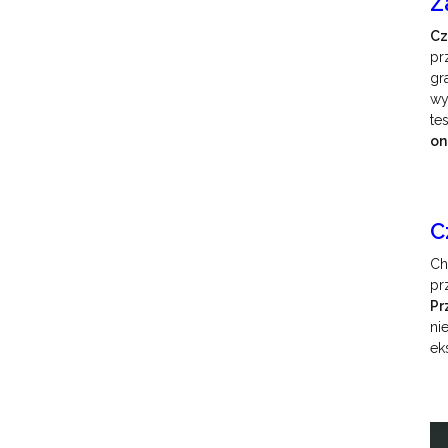
Z
Cz
pr
gr
wy
te
on
C
Ch
pr
Pr
ni
ek