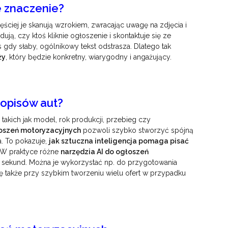
e znaczenie?
ęściej je skanują wzrokiem, zwracając uwagę na zdjęcia i
ją, czy ktoś kliknie ogłoszenie i skontaktuje się ze
gdy słaby, ogólnikowy tekst odstrasza. Dlatego tak
ży
, który będzie konkretny, wiarygodny i angażujący.
u opisów aut?
takich jak model, rok produkcji, przebieg czy
łoszeń motoryzacyjnych
pozwoli szybko stworzyć spójną
a. To pokazuje,
jak sztuczna inteligencja pomaga pisać
 W praktyce różne
narzędzia AI do ogłoszeń
a sekund. Można je wykorzystać np. do przygotowania
 także przy szybkim tworzeniu wielu ofert w przypadku