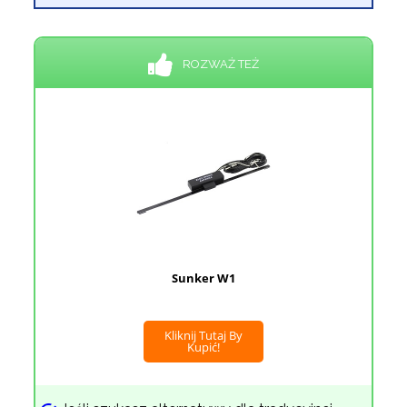
ROZWAŻ TEŻ
Sunker W1
Kliknij Tutaj By
Kupić!