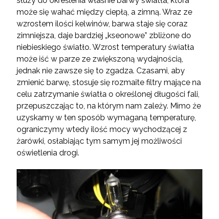
służy do określenia właśnie barwy światła, która
może się wahać między ciepłą, a zimną. Wraz ze
wzrostem ilości kelwinów, barwa staje się coraz
zimniejsza, daje bardziej „kseonowe” zbliżone do
niebieskiego światło. Wzrost temperatury światła
może iść w parze ze zwiększoną wydajnością,
jednak nie zawsze się to zgadza. Czasami, aby
zmienić barwę, stosuje się rozmaite filtry mające na
celu zatrzymanie światła o określonej długości fali,
przepuszczając to, na którym nam zależy. Mimo że
uzyskamy w ten sposób wymaganą temperaturę,
ograniczymy wtedy ilość mocy wychodzącej z
żarówki, osłabiając tym samym jej możliwości
oświetlenia drogi.