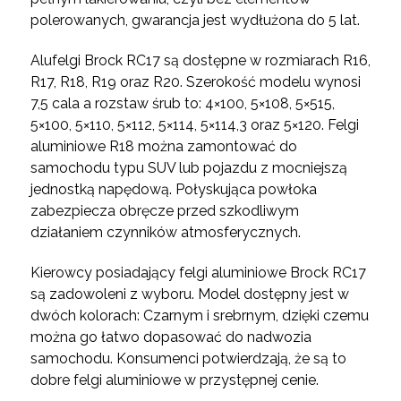
polerowanych, gwarancja jest wydłużona do 5 lat.
Alufelgi Brock RC17 są dostępne w rozmiarach R16,
R17, R18, R19 oraz R20. Szerokość modelu wynosi
7,5 cala a rozstaw śrub to: 4×100, 5×108, 5×515,
5×100, 5×110, 5×112, 5×114, 5×114,3 oraz 5×120. Felgi
aluminiowe R18 można zamontować do
samochodu typu SUV lub pojazdu z mocniejszą
jednostką napędową. Połyskująca powłoka
zabezpiecza obręcze przed szkodliwym
działaniem czynników atmosferycznych.
Kierowcy posiadający felgi aluminiowe Brock RC17
są zadowoleni z wyboru. Model dostępny jest w
dwóch kolorach: Czarnym i srebrnym, dzięki czemu
można go łatwo dopasować do nadwozia
samochodu. Konsumenci potwierdzają, że są to
dobre felgi aluminiowe w przystępnej cenie.