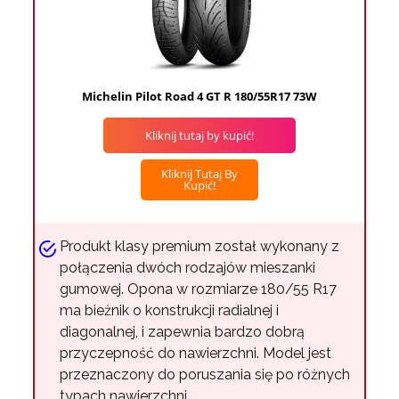
Michelin Pilot Road 4 GT R 180/55R17 73W
Kliknij tutaj by kupić!
Kliknij Tutaj By
Kupić!
Produkt klasy premium został wykonany z
połączenia dwóch rodzajów mieszanki
gumowej. Opona w rozmiarze 180/55 R17
ma bieżnik o konstrukcji radialnej i
diagonalnej, i zapewnia bardzo dobrą
przyczepność do nawierzchni. Model jest
przeznaczony do poruszania się po różnych
typach nawierzchni.