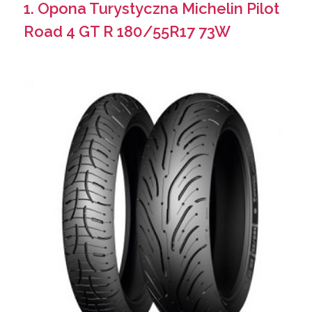
1. Opona Turystyczna Michelin Pilot
Road 4 GT R 180/55R17 73W