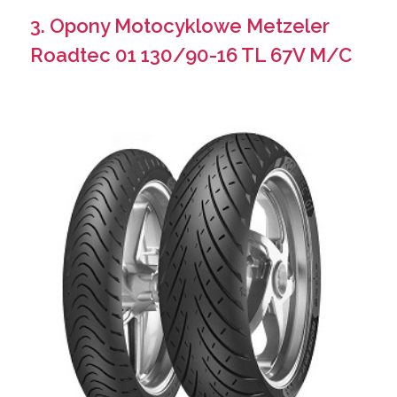
3. Opony Motocyklowe Metzeler
Roadtec 01 130/90-16 TL 67V M/C